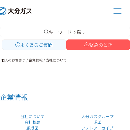
内
容
を
ス
キ
キーワードで探す
ッ
よくあるご質問
緊急のとき
プ
個人のお客さま
企業情報
当社について
企業情報
当社について
大分ガスグループ
会社概要
沿革
組織図
フォトアーカイブ