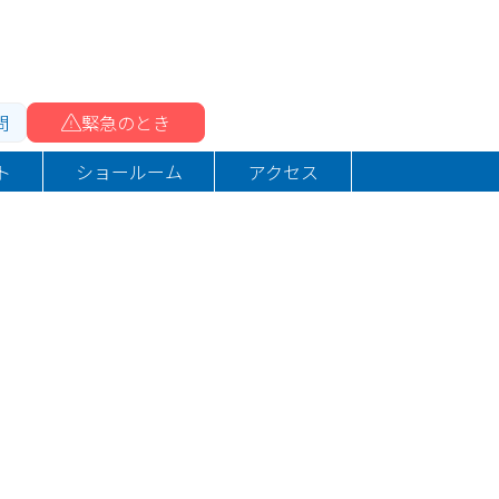
問
緊急のとき
ト
ショールーム
アクセス