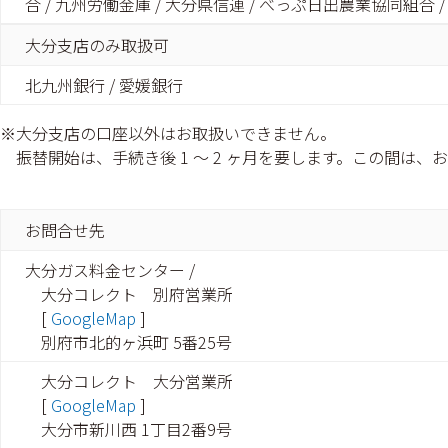
合 / 九州労働金庫 / 大分県信連 / べっぷ日出農業協同組合
大分支店のみ取扱可
北九州銀行 / 愛媛銀行
大分支店の口座以外はお取扱いできません。
振替開始は、手続き後 1 〜 2 ヶ月を要します。この間
お問合せ先
大分ガス料金センター /
大分コレクト 別府営業所
[
GoogleMap
]
別府市北的ヶ浜町 5番25号
大分コレクト 大分営業所
[
GoogleMap
]
大分市新川西 1丁目2番9号